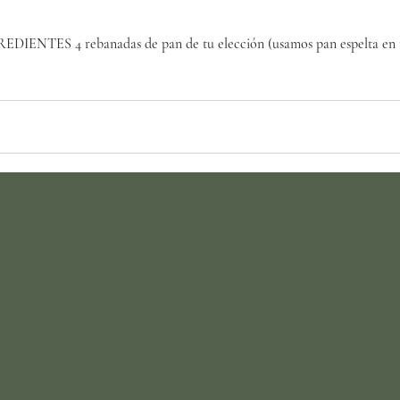
EDIENTES 4 rebanadas de pan de tu elección (usamos pan espelta en r