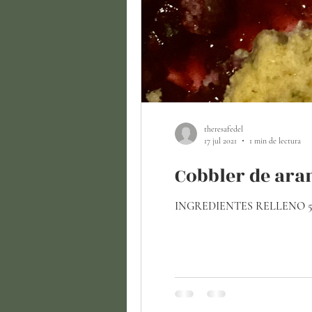
theresafedel
17 jul 2021
1 min de lectura
Cobbler de ar
INGREDIENTES RELLENO 5 1/2 ta