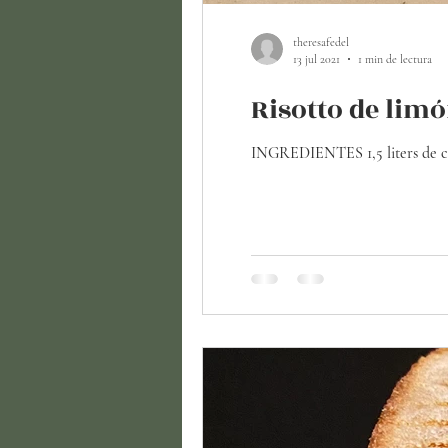
theresafedel
13 jul 2021
1 min de lectura
Risotto de lim
INGREDIENTES 1,5 liters de cald