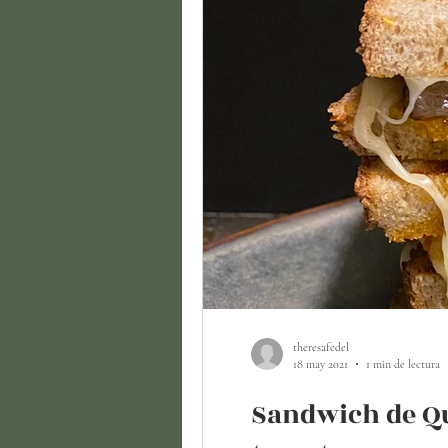
theresafedel
18 may 2021
1 min de lectura
Sandwich de Qu