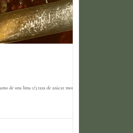
 de una lima 1/3 taza de azúcar morena 1...