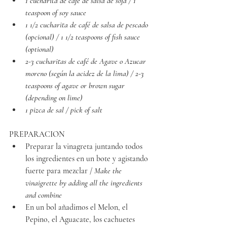
1 cucharita de café de salsa de soja / 1 
teaspoon of soy sauce
1 1/2 cucharita de café de salsa de pescado 
(opcional) / 1 1/2 teaspoons of fish sauce 
(optional)
2-3 cucharitas de café de Agave o Azucar 
moreno (según la acidez de la lima) / 2-3 
teaspoons of agave or brown sugar 
(depending on lime)
1 pizca de sal / pick of salt
PREPARACION
Preparar la vinagreta juntando todos 
los ingredientes en un bote y agistando 
fuerte para mezclar /
 Make the 
vinaigrette by adding all the ingredients 
and combine
En un bol añadimos el Melon, el 
Pepino, el Aguacate, los cachuetes 