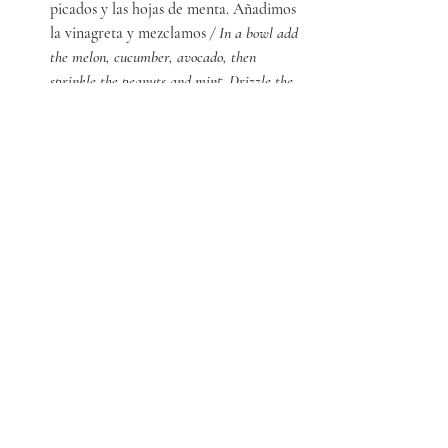
picados y las hojas de menta. Añadimos 
la vinagreta y mezclamos
 / In a bowl add 
the melon, cucumber, avocado, then 
sprinkle the peanuts and mint. Drizzle the 
dressing and mix. 
PREPARATION 
Make the vinaigrette by adding all the 
ingredients and combine
In a bowl add the melon, cucumber, 
avocado, then sprinkle the peanuts and 
mint. Drizzle the dressing and mix. 
Entradas recientes
Ver todo