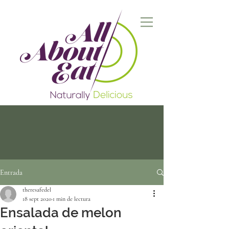
Entrada
theresafedel
18 sept 2020
1 min de lectura
Ensalada de melon