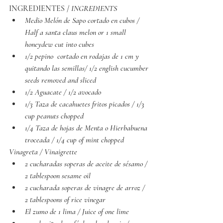
INGREDIENTES / 
INGREDIENTS
Medio Melón de Sapo cortado en cubos / 
Half a santa claus melon or 1 small  
honeydew cut into cubes
1/2 pepino  cortado en rodajas de 1 cm y 
quitando las semillas/ 1/2 english cucumber 
seeds removed and sliced
1/2 Aguacate / 1/2 avocado
1/3 Taza de cacahuetes fritos picados / 1/3 
cup peanuts chopped
1/4 Taza de hojas de Menta o Hierbabuena 
troceada / 1/4 cup of mint chopped
Vinagreta / Vinaigrette 
2 cucharadas soperas de aceite de sésamo / 
2 tablespoon sesame oil
2 cucharada soperas de vinagre de arroz / 
2 tablespoons of rice vinegar
El zumo de 1 lima / Juice of one lime