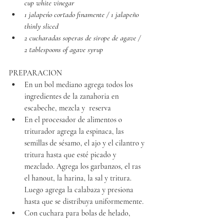
cup white vinegar
1 jalapeńo cortado finamente / 1 jalapeño 
thinly sliced
2 cucharadas soperas de sirope de agave / 
2 tablespoons of agave syrup
PREPARACION
En un bol mediano agrega todos los 
ingredientes de la zanahoria en 
escabeche, mezcla y  reserva
En el procesador de alimentos o 
triturador agrega la espinaca, las 
semillas de sésamo, el ajo y el cilantro y 
tritura hasta que esté picado y 
mezclado. Agrega los garbanzos, el ras 
el hanout, la harina, la sal y tritura. 
Luego agrega la calabaza y presiona 
hasta que se distribuya uniformemente.
Con cuchara para bolas de helado, 