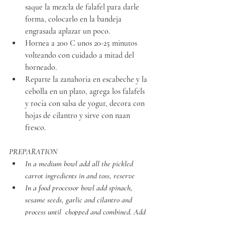
saque la mezcla de falafel para darle 
forma, colocarlo en la bandeja 
engrasada aplazar un poco.
Hornea a 200 C unos 20-25 minutos 
volteando con cuidado a mitad del 
horneado.
Reparte la zanahoria en escabeche y la 
cebolla en un plato, agrega los falafels 
y rocía con salsa de yogur, decora con 
hojas de cilantro y sirve con naan 
fresco.
PREPARATION
In a medium bowl add all the pickled 
carrot ingredients in and toss, reserve 
In a food processor bowl add spinach, 
sesame seeds, garlic and cilantro and 
process until  chopped and combined. Add 
chickpeas, ras el hanout, flour and salt and 