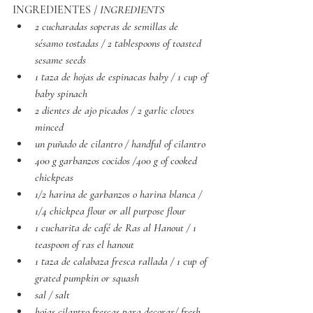
INGREDIENTES / 
INGREDIENTS
2 cucharadas soperas de semillas de 
sésamo tostadas / 2 tablespoons of toasted 
sesame seeds
1 taza de hojas de espinacas baby / 1 cup of 
baby spinach
2 dientes de ajo picados / 2 garlic cloves 
minced
un puñado de cilantro / handful of cilantro
400 g garbanzos cocidos /400 g of cooked 
chickpeas
1/2 harina de garbanzos o harina blanca / 
1/4 chickpea flour or all purpose flour
1 cucharita de café de Ras al Hanout / 1 
teaspoon of ras el hanout
1 taza de calabaza fresca rallada / 1 cup of 
grated pumpkin or squash
sal / salt
hojas cilantro frescas para decorar/ fresh 