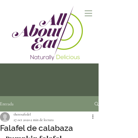
Entrada
theresafedel
27 oct 2020
2 min de lectura
Falafel de calabaza