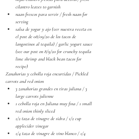
cilantro leaves to garnish
naan frescos para servir / fresh naan for 
serving
salsa de yogur y ajo (ver nuestra receta en 
el post de 08/09/20 de los tacos de 
langostinos al tequila) / garlic yogurt sauce 
(see our post on 8/9/20 for crunchy tequila 
lime shrimp and black bean tacos for 
recipe)
Zanahorias y cebolla roja encurtidas / Pickled 
carrots and red onion
3 zanahorias grandes en tiras juliana / 3 
large carrots julienne 
1 cebolla roja en Juliana muy fina / 1 small 
red onion thinly sliced
1/2 taza de vinagre de sidra / 1/2 cup 
applecider vinegar
1/4 taza de vinagre de vino blanco / 1/4 