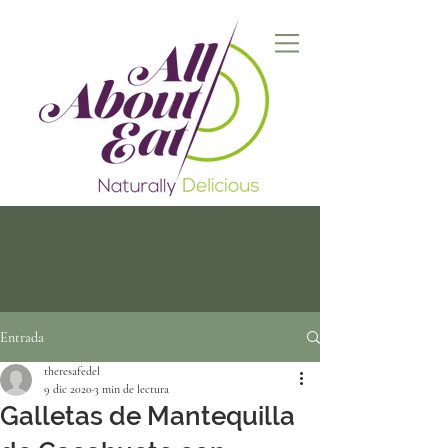
Entrada
theresafedel
9 dic 2020
3 min de lectura
Galletas de Mantequilla