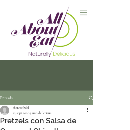
Entrada
theresafedel
23 sept 2020
3 min de lectura
Pretzels con Salsa de