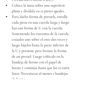
Coloca la masa sobre una superficie 
plana y divídala en 12 partes iguales.
Para darles forma de pretzels, enrolla 
cada pieza en una cuerda larga y luego 
haz una forma de U con la cuerda. 
Sosteniendo los extremos de la cuerda, 
crúzalos uno sobre el otro dos veces y 
luego bájelos hasta la parte inferior de 
la U y presione para formar la forma 
de un pretzel. Luego colócalo en la 
bandeja de horno con el papel de 
horno y continúa hasta que los 12 estén 
listos. Necesitaras al menos 2 bandejas 
de horno.
Luego, hierva los pretzels en la 
solución de agua, 1 de cada vez durante 
25-30 segundos, sacándolos con una 
espumadera para que suelten bien el 